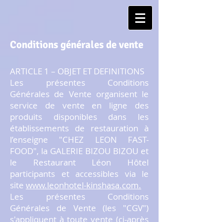
Conditions générales de vente
ARTICLE 1 – OBJET ET DEFINITIONS
Les présentes Conditions
Générales de Vente organisent le
service de vente en ligne des
produits disponibles dans les
établissements de restauration à
l’enseigne "CHEZ LEON FAST-
FOOD", la GALERIE BIZOU BIZOU et
le Restaurant Léon Hôtel
participants et accessibles via le
site
www.leonhotel-kinshasa.com
.
Les présentes Conditions
Générales de Vente (les "CGV")
s'appliquent à toute vente (ci-après