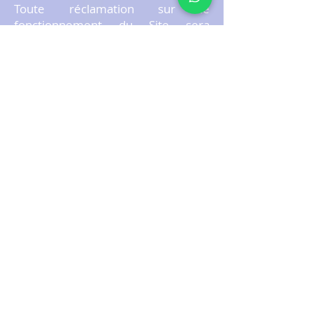
Toute réclamation sur le
fonctionnement du Site sera
adressée par courrier recommandé
avec accusé de réception à
l'adresse suivante :
MILTEX SARLU, Service
consommateurs, 67, avenue du
Commerce Gombe Kinshasa RD
CONGO.
ARTICLE 12 – EXCLUSION DE
RESPONSABILITE
Le Vendeur n’est tenu que d’une
obligation de moyen dans le
processus de vente en ligne.
Le Vendeur n’est pas responsable
des risques relatifs à l'utilisation du
réseau Internet (perte de données,
intrusion, virus...).
ARTICLE 13 - PROTECTION DES